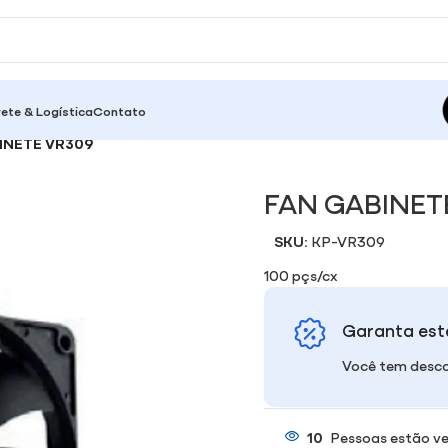
rete & Logística
Contato
INETE VR309
FAN GABINET
SKU:
KP-VR309
100 pçs/cx
Garanta est
Você tem desco
10
Pessoas estão ve