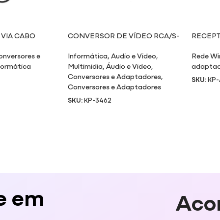
 VIA CABO
CONVERSOR DE VÍDEO RCA/S-
RECEP
 T88
VÍDEO/VGA PARA VGA
SINAL W
onversores e
Informática
,
Audio e Video
,
Rede Wi
formática
Multimidia
,
Áudio e Video
,
adaptad
Conversores e Adaptadores
,
SKU:
KP
Conversores e Adaptadores
SKU:
KP-3462
e em
Aco