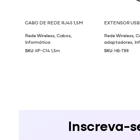
CABO DE REDE RJ45 1,5M
EXTENSOR USB
ETHERNET RJ45
Rede Wireless
,
Cabos
,
Rede Wireless
,
C
Informática
adaptadores
,
In
SKU:
KP-C14 1,5m
SKU:
HB-T88
Inscreva-s