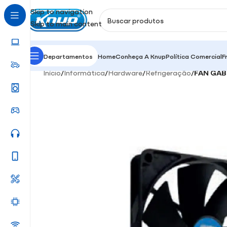
Skip to navigation
Skip to main content
Departamentos
Home
Conheça A Knup
Política Comercial
F
Início
/
Informática
/
Hardware
/
Refrigeração
/
FAN GAB