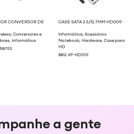
TOR CONVERSOR DE
CASE SATA 2.5/12.7MM HD009
I-FI X USB
reless
,
Conversores e
Informática
,
Acessórios
ores
,
Informática
Notebook
,
Hardware
,
Case para
HD
-AW155
SKU:
KP-HD009
mpanhe a gente