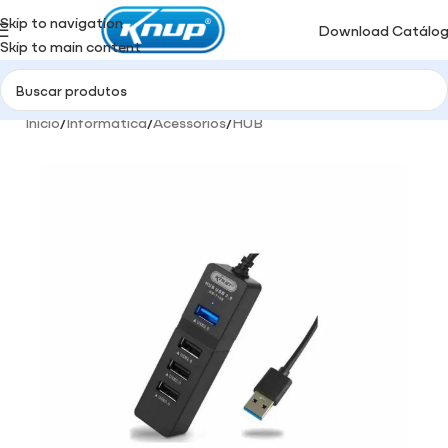
Skip to navigation
Download Catálo
Skip to main content
Início
/
Informática
/
Acessórios
/
HUB