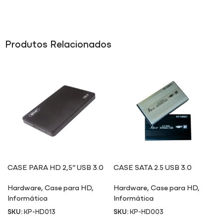
Produtos Relacionados
CASE PARA HD 2,5” USB 3.0
CASE SATA 2.5 USB 3.0
HD013
HD003
Hardware
,
Case para HD
,
Hardware
,
Case para HD
,
Informática
Informática
SKU:
KP-HD013
SKU:
KP-HD003