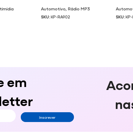
LUZ BR
timidia
Automotivo
,
Rádio MP3
Automo
SKU:
KP-RA902
SKU:
KP
e em
Aco
etter
na
Inscrever