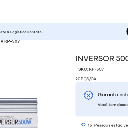
rete & Logística
Contato
0V KP-507
INVERSOR 500
SKU:
KP-507
20PÇS/CX
Garanta est
Você tem desco
15
Pessoas estão ve