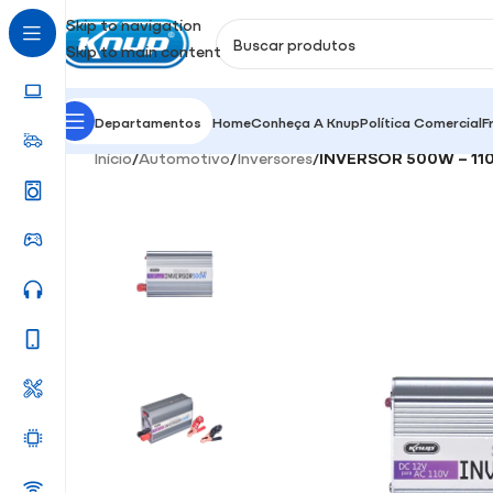
Skip to navigation
Skip to main content
Departamentos
Home
Conheça A Knup
Política Comercial
F
Início
/
Automotivo
/
Inversores
/
INVERSOR 500W – 11