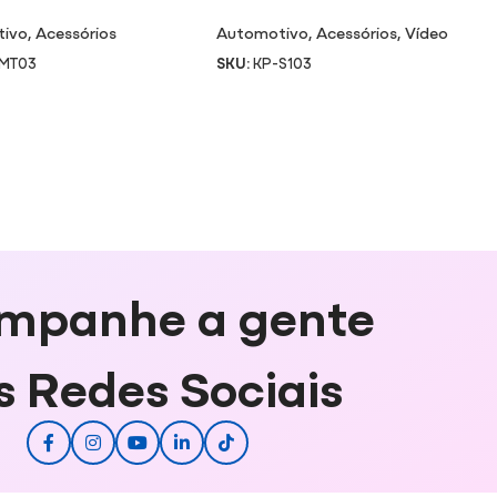
ANCA 6000K
RETROVISOR S103
tivo
,
Acessórios
Automotivo
,
Acessórios
,
Vídeo
-MT03
SKU:
KP-S103
mpanhe a gente
s Redes Sociais