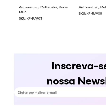
Automotivo
,
Multimidia
,
Rádio
Automotivo
,
Mul
MP3
SKU:
KP-RA908
SKU:
KP-RA903
Inscreva-s
nossa Newsl