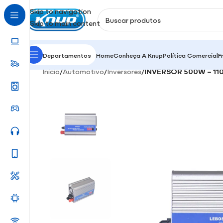
Skip to navigation
Skip to main content
Departamentos
Home
Conheça A Knup
Política Comercial
F
Início
/
Automotivo
/
Inversores
/
INVERSOR 500W – 11