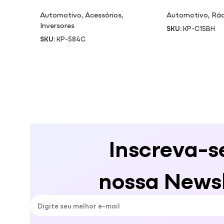
Automotivo
,
Acessórios
,
Automotivo
,
Rád
Inversores
SKU:
KP-C15BH
SKU:
KP-584C
Inscreva-s
nossa Newsl