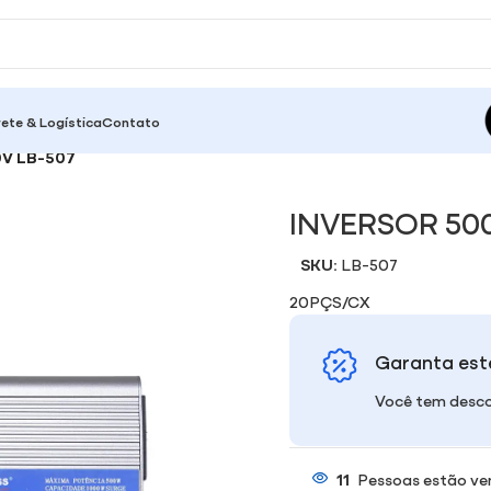
rete & Logística
Contato
0V LB-507
INVERSOR 500
SKU:
LB-507
20PÇS/CX
Garanta est
Você tem desco
11
Pessoas estão ve