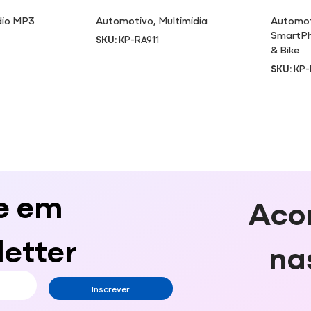
MT05
io MP3
Automotivo
,
Multimidia
Automo
SmartP
SKU:
KP-RA911
& Bike
SKU:
KP
e em
Aco
etter
na
Inscrever