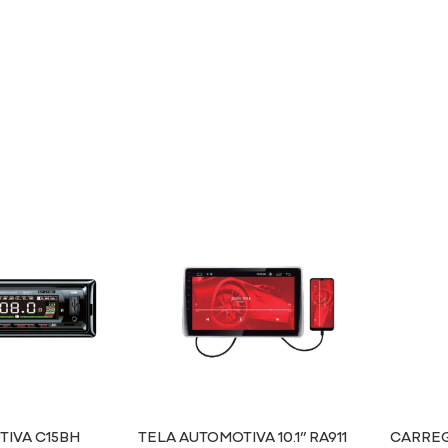
TIVA C15BH
TELA AUTOMOTIVA 10.1” RA911
CARREG