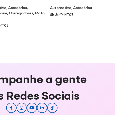
LUZ BRANCA 6000K
tivo
,
Acessórios
,
Automotivo
,
Acessórios
hone
,
Carregadores
,
Moto
SKU:
KP-MT03
-MT05
mpanhe a gente
s Redes Sociais