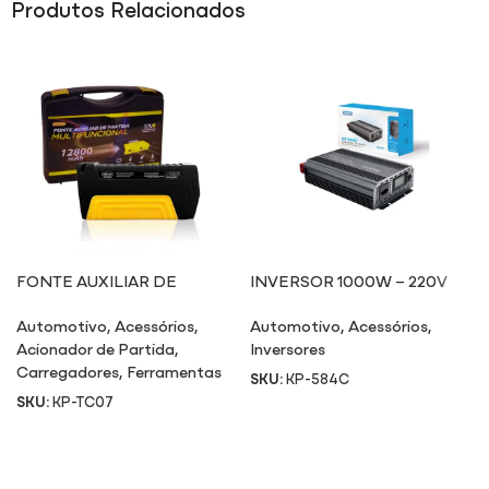
Produtos Relacionados
FONTE AUXILIAR DE
INVERSOR 1000W – 220V
PARTIDA TC07
584C
Automotivo
,
Acessórios
,
Automotivo
,
Acessórios
,
Acionador de Partida
,
Inversores
Carregadores
,
Ferramentas
SKU:
KP-584C
SKU:
KP-TC07