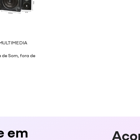
MULTIMEDIA
a de Som
,
fora de
e em
Aco