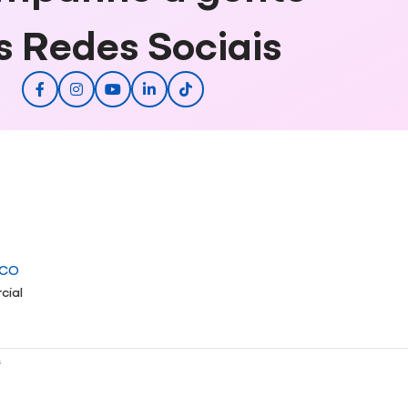
s Redes Sociais
ICO
cial
s