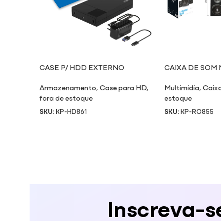
CASE P/ HDD EXTERNO
CAIXA DE SOM 
2.5’’/3.5’’ HD861
RO855
Armazenamento
,
Case para HD
,
Multimidia
,
Caix
fora de estoque
estoque
SKU:
KP-HD861
SKU:
KP-RO855
Inscreva-s