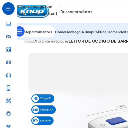
Skip to navigation
Skip to main content
Departamentos
Home
Conheça A Knup
Política Comercial
F
Início
/
fora de estoque
/
LEITOR DE CÓDIGO DE BARR