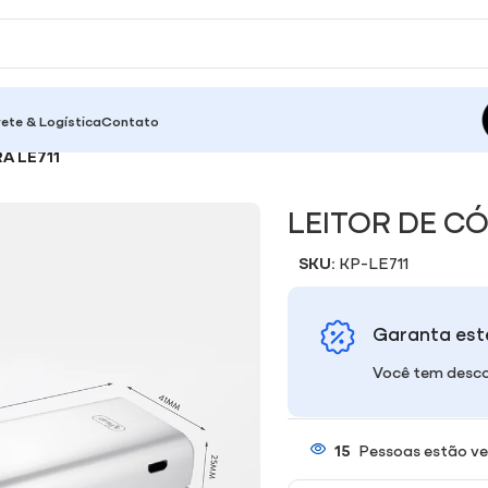
rete & Logística
Contato
A LE711
LEITOR DE CÓ
SKU:
KP-LE711
Garanta est
Você tem desco
15
Pessoas estão ve