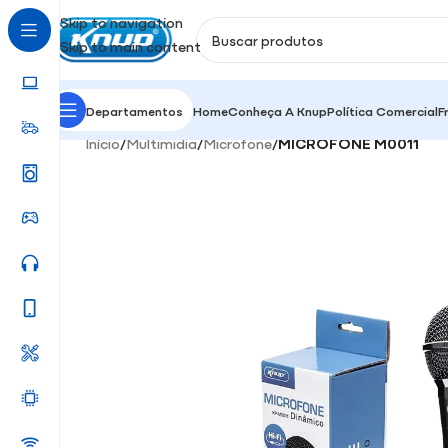
Skip to navigation
Skip to main content
Departamentos
Home
Conheça A Knup
Política Comercial
F
Início
/
Multimidia
/
Microfone
/
MICROFONE M0011