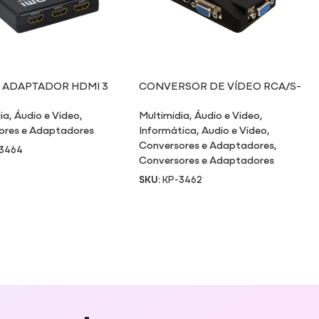
 ADAPTADOR HDMI 3
CONVERSOR DE VÍDEO RCA/S-
AS X 1 SAÍDA
VÍDEO/VGA PARA VGA
ia
,
Áudio e Video
,
Multimidia
,
Áudio e Video
,
ores e Adaptadores
Informática
,
Audio e Video
,
Conversores e Adaptadores
,
3464
Conversores e Adaptadores
SKU:
KP-3462