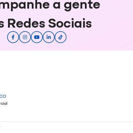
mpanhe a gente
s Redes Sociais
ICO
cial
s