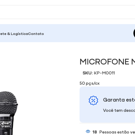
rete & Logística
Contato
MICROFONE M
SKU:
KP-M0011
50 pçs/cx
Garanta est
Você tem desco
18
Pessoas estão ve