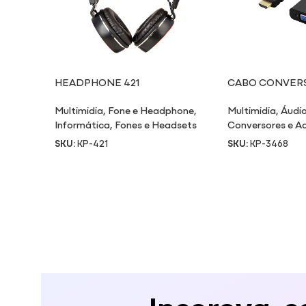
HEADPHONE 421
CABO CONVERS
VGA
Multimidia
,
Fone e Headphone
,
Multimidia
,
Áudio
Informática
,
Fones e Headsets
Conversores e A
SKU:
KP-421
SKU:
KP-3468
Inscreva-s