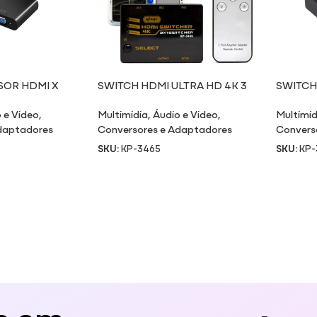
OR HDMI X
SWITCH HDMI ULTRA HD 4K 3
SWITCH
ENTRADAS / 1 SAÍDA
ENTRAD
 e Video
,
Multimidia
,
Áudio e Video
,
Multimid
daptadores
Conversores e Adaptadores
Convers
SKU:
KP-3465
SKU:
KP-
e em