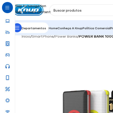
Skip to navigation
Skip to main content
Departamentos
Home
Conheça A Knup
Política Comercial
F
Início
/
SmartPhone
/
Power Banks
/
POWER BANK 100