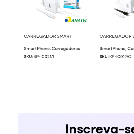
CARREGADOR SMART
CARREGADOR 
CHARGER IC021/I
CHARGER IC019
SmartPhone
,
Carregadores
SmartPhone
,
Ca
SKU:
KP-IC021/I
SKU:
KP-IC019/C
Inscreva-s