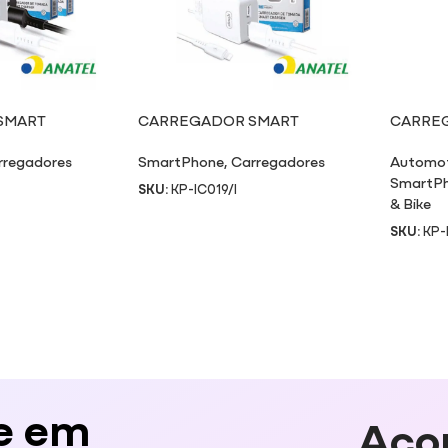
SMART
CARREGADOR SMART
CARREG
/C
CHARGER IC019/I
MT05
rregadores
SmartPhone
,
Carregadores
Automo
SmartP
SKU:
KP-IC019/I
& Bike
SKU:
KP
e em
Aco