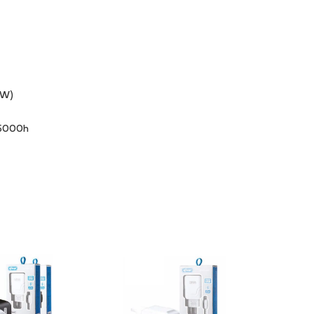
8W)
 5000h