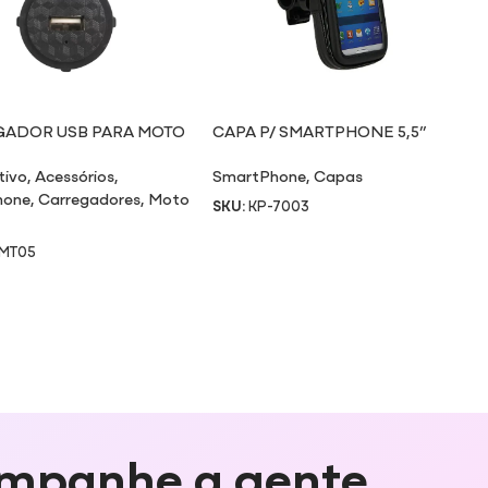
ADOR USB PARA MOTO
CAPA P/ SMARTPHONE 5,5”
7003
tivo
,
Acessórios
,
SmartPhone
,
Capas
hone
,
Carregadores
,
Moto
SKU:
KP-7003
-MT05
mpanhe a gente