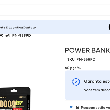
rete & Logística
Contato
00mAh PN-888PD
POWER BANK
SKU:
PN-888PD
60 pçs/cx
Garanta est
Você tem desco
16
Pessoas estão ve