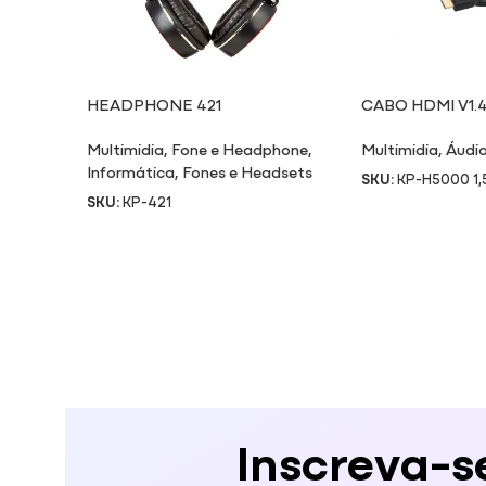
HEADPHONE 421
CABO HDMI V1.
Multimidia
,
Fone e Headphone
,
Multimidia
,
Áudio
Informática
,
Fones e Headsets
SKU:
KP-H5000 1
SKU:
KP-421
Inscreva-s