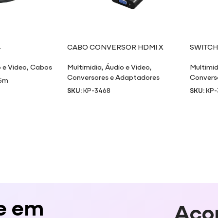
4
CABO CONVERSOR HDMI X
SWITCH
VGA
ENTRAD
 e Video
,
Cabos
Multimidia
,
Áudio e Video
,
Multimid
Conversores e Adaptadores
Convers
,5m
SKU:
KP-3468
SKU:
KP-
e em
Aco