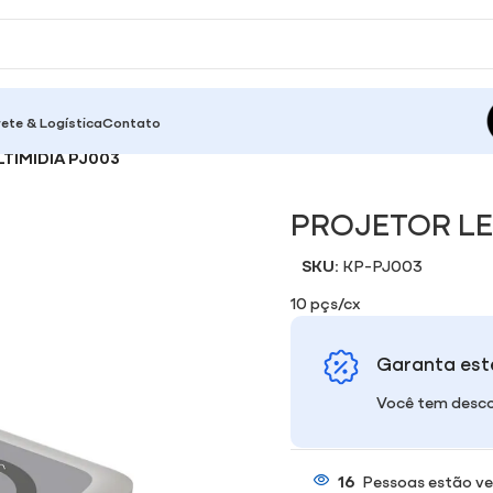
rete & Logística
Contato
TIMIDIA PJ003
PROJETOR LE
SKU:
KP-PJ003
10 pçs/cx
Garanta est
Você tem desco
16
Pessoas estão ve