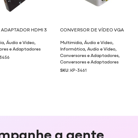
 ADAPTADOR HDMI 3
CONVERSOR DE VÍDEO VGA
AS X 1 SAÍDA 3456
PARA VÍDEO RCA/S-VÍDEO/VGA
ia
,
Áudio e Video
,
Multimidia
,
Áudio e Video
,
ores e Adaptadores
Informática
,
Audio e Video
,
Conversores e Adaptadores
,
3456
Conversores e Adaptadores
SKU:
KP-3461
mpanhe a gente