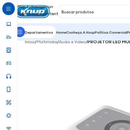
Skip to navigation
Skip to main content
Departamentos
Home
Conheça A Knup
Política Comercial
F
Início
/
Multimidia
/
Áudio e Video
/
PROJETOR LED MUL