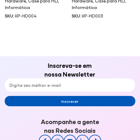
Hardware
,
Case para HD
,
Hardware
,
Case para HD
,
Informática
Informática
SKU:
KP-HD004
SKU:
KP-HD003
Inscreva-se em
nossa Newsletter
Inscrever
Acompanhe a gente
nas Redes Sociais