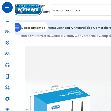
Skip to navigation
Skip to main content
Departamentos
Home
Conheça A Knup
Política Comercial
F
Início
/
Multimidia
/
Áudio e Video
/
Conversores e Adapt