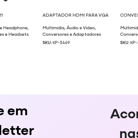
1
ADAPTADOR HDMI PARA VGA
CONVER
COM CONVERSOR DE ÁUDIO
VÍDEO 
 e Headphone
,
Multimidia
,
Áudio e Video
,
Multimid
es e Headsets
Conversores e Adaptadores
Convers
SKU:
KP-3469
SKU:
KP-
e em
Aco
etter
na