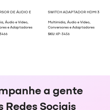
SOR DE ÁUDIO E
SWITCH ADAPTADOR HDMI 3
VGA X HDMI
ENTRADAS X 1 SAÍDA 3456
ia
,
Áudio e Video
,
Multimidia
,
Áudio e Video
,
ores e Adaptadores
Conversores e Adaptadores
3466
SKU:
KP-3456
mpanhe a gente
s Redes Sociais