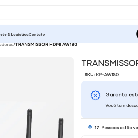
rete & Logística
Contato
adores
/
TRANSMISSOR HDMI AW180
TRANSMISSOR
SKU:
KP-AW180
Garanta est
Você tem desco
17
Pessoas estão ve