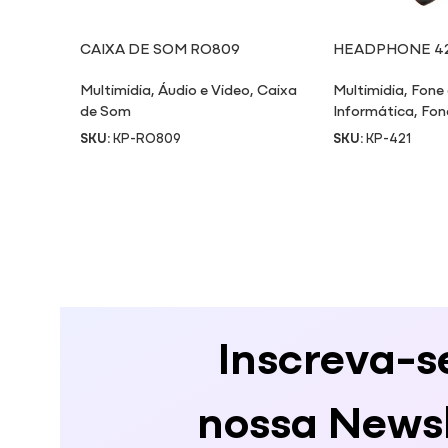
CAIXA DE SOM RO809
HEADPHONE 42
Multimidia
,
Áudio e Video
,
Caixa
Multimidia
,
Fone
de Som
Informática
,
Fon
SKU:
KP-RO809
SKU:
KP-421
Inscreva-s
nossa Newsl