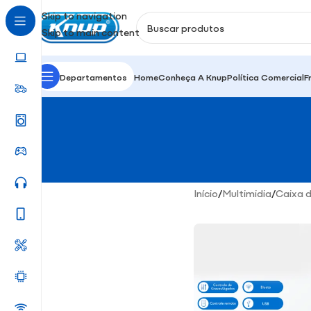
Skip to navigation
Skip to main content
Departamentos
Home
Conheça A Knup
Política Comercial
F
Início
/
Multimidia
/
Caixa 