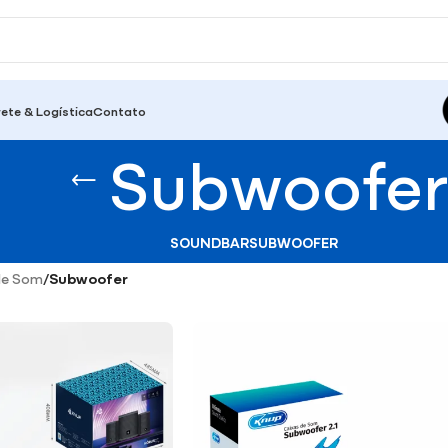
rete & Logística
Contato
Subwoofe
SOUNDBAR
SUBWOOFER
de Som
/
Subwoofer