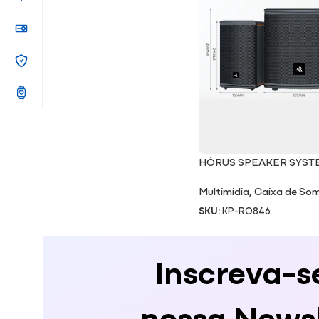
HÓRUS SPEAKER SYST
Multimidia
,
Caixa de So
SKU:
KP-RO846
Inscreva-s
nossa Newsl