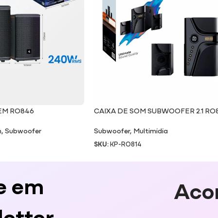
EM RO846
CAIXA DE SOM SUBWOOFER 2.1 RO
m
,
Subwoofer
Subwoofer
,
Multimidia
SKU:
KP-RO814
e em
Aco
etter