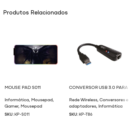
Produtos Relacionados
MOUSE PAD S011
CONVERSOR USB 3.0 PARA
REDE ETHERNET RJ45
Informática
,
Mousepad
,
Rede Wireless
,
Conversores e
Gamer
,
Mousepad
adaptadores
,
Informática
SKU:
KP-S011
SKU:
KP-T86