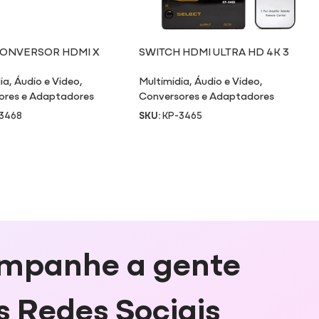
ONVERSOR HDMI X
SWITCH HDMI ULTRA HD 4K 3
ENTRADAS / 1 SAÍDA
ia
,
Áudio e Video
,
Multimidia
,
Áudio e Video
,
ores e Adaptadores
Conversores e Adaptadores
3468
SKU:
KP-3465
mpanhe a gente
s Redes Sociais