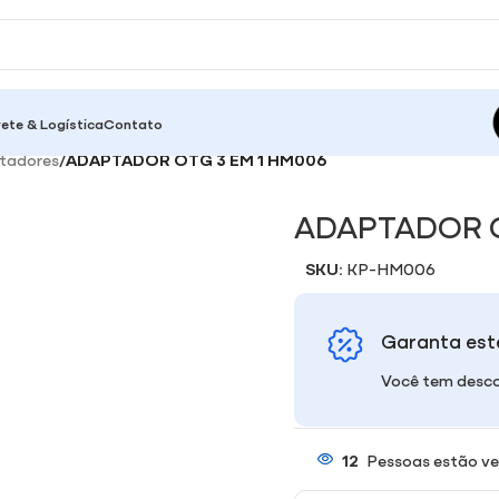
rete & Logística
Contato
tadores
/
ADAPTADOR OTG 3 EM 1 HM006
ADAPTADOR O
SKU:
KP-HM006
Garanta est
Você tem desco
12
Pessoas estão ve