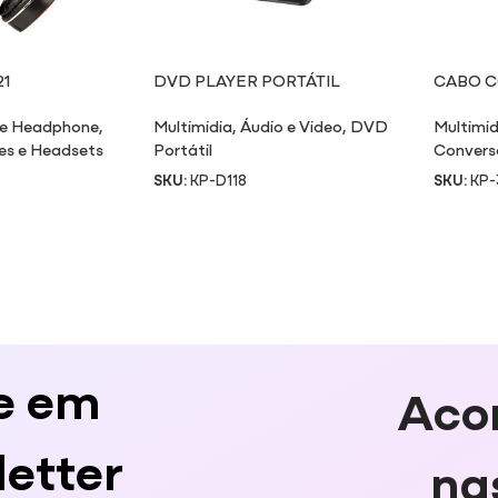
1
DVD PLAYER PORTÁTIL
CABO C
VGA
 e Headphone
,
Multimidia
,
Áudio e Video
,
DVD
Multimid
es e Headsets
Portátil
Convers
SKU:
KP-D118
SKU:
KP-
e em
Aco
etter
na