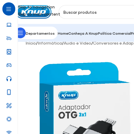
Skip to navigation
Skip to main content
Departamentos
Home
Conheça A Knup
Política Comercial
F
Início
/
Informática
/
Audio e Video
/
Conversores e Adap