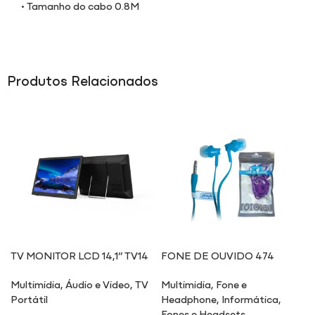
• Tamanho do cabo 0.8M
Produtos Relacionados
TV MONITOR LCD 14,1” TV14
FONE DE OUVIDO 474
Multimidia
,
Áudio e Video
,
TV
Multimidia
,
Fone e
Portátil
Headphone
,
Informática
,
Fones e Headsets