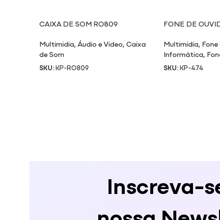
CAIXA DE SOM RO809
FONE DE OUVI
Multimidia
,
Áudio e Video
,
Caixa
Multimidia
,
Fone
de Som
Informática
,
Fon
SKU:
KP-RO809
SKU:
KP-474
Inscreva-s
nossa Newsl