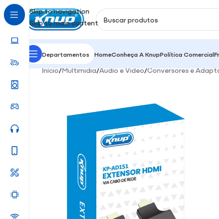
Skip to navigation
Skip to main content
Departamentos
Home
Conheça A Knup
Política Comercial
F
Início
/
Multimidia
/
Áudio e Video
/
Conversores e Adapt