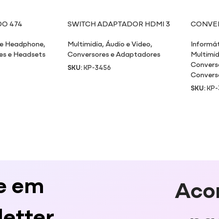
DO 474
SWITCH ADAPTADOR HDMI 3
CONVER
ENTRADAS X 1 SAÍDA 3456
PARA V
 e Headphone
,
Multimidia
,
Áudio e Video
,
Informá
es e Headsets
Conversores e Adaptadores
Multimid
Convers
SKU:
KP-3456
Convers
SKU:
KP-
e em
Aco
etter