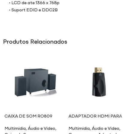
• LCD de ate 1366 x 768p
• Suport EDID e DDC2B
Produtos Relacionados
CAIXA DE SOM RO809
ADAPTADOR HDMI PARA
VGA COM CONVERSOR DE
Multimidia
,
Áudio e Video
,
Multimidia
,
Áudio e Video
,
ÁUDIO