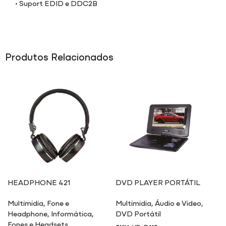
• Suport EDID e DDC2B
Produtos Relacionados
HEADPHONE 421
DVD PLAYER PORTÁTIL
Multimidia
,
Fone e
Multimidia
,
Áudio e Video
,
Headphone
,
Informática
,
DVD Portátil
Fones e Headsets