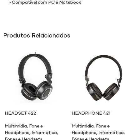
• Compativél com PC e Notebook
Produtos Relacionados
HEADSET 422
HEADPHONE 421
Multimidia
,
Fone e
Multimidia
,
Fone e
Headphone
,
Informática
,
Headphone
,
Informática
,
Fones e Headsets
Fones e Headsets