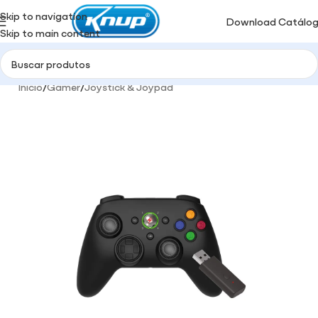
Skip to navigation
Download Catálo
Skip to main content
Início
/
Gamer
/
Joystick & Joypad