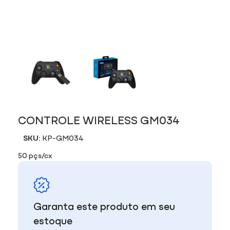
CONTROLE WIRELESS GM034
SKU:
KP-GM034
50 pçs/cx
Garanta este produto em seu
estoque