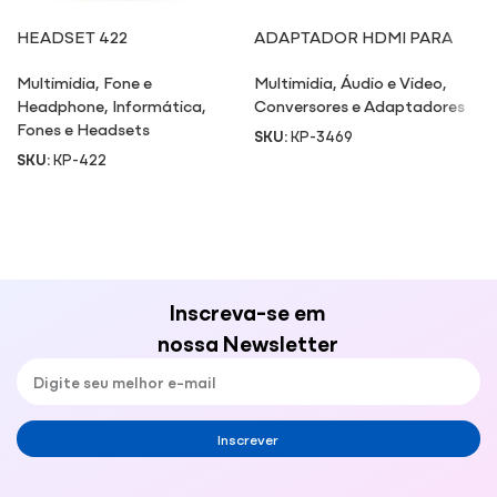
HEADSET 422
ADAPTADOR HDMI PARA
VGA COM CONVERSOR DE
Multimidia
,
Fone e
Multimidia
,
Áudio e Video
,
ÁUDIO
Headphone
,
Informática
,
Conversores e Adaptadores
Fones e Headsets
SKU:
KP-3469
SKU:
KP-422
Inscreva-se em
nossa Newsletter
Inscrever