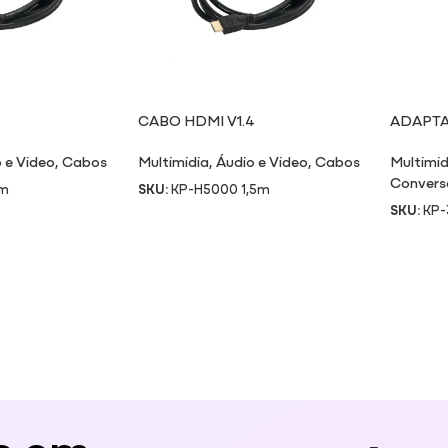
CABO HDMI V1.4
ADAPTA
COM CO
 e Video
,
Cabos
Multimidia
,
Áudio e Video
,
Cabos
Multimid
Convers
3m
SKU:
KP-H5000 1,5m
SKU:
KP-
e em