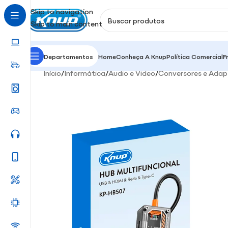
Skip to navigation
Skip to main content
Departamentos
Home
Conheça A Knup
Política Comercial
F
Início
/
Informática
/
Audio e Video
/
Conversores e Adap