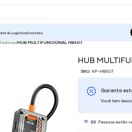
rete & Logística
Contato
tadores
/
HUB MULTIFUNCIONAL HB507
HUB MULTIFU
SKU:
KP-HB507
Garanta est
Você tem desco
20
Pessoas estão v