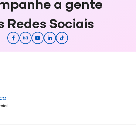
mpanhe a gente
s Redes Sociais
ICO
cial
s