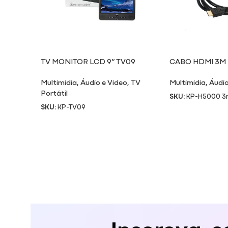
TV MONITOR LCD 9” TV09
CABO HDMI 3M
Multimidia
,
Áudio e Video
,
TV
Multimidia
,
Áudio
Portátil
SKU:
KP-H5000 
SKU:
KP-TV09
Inscreva-s