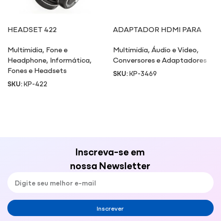
HEADSET 422
ADAPTADOR HDMI PARA
VGA COM CONVERSOR DE
Multimidia
,
Fone e
Multimidia
,
Áudio e Video
,
ÁUDIO
Headphone
,
Informática
,
Conversores e Adaptadores
Fones e Headsets
SKU:
KP-3469
SKU:
KP-422
Inscreva-se em
nossa Newsletter
Inscrever