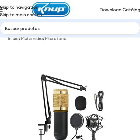
Skip to navigation
Download Catálo
Skip to main content
Início
/
Multimidia
/
Microfone