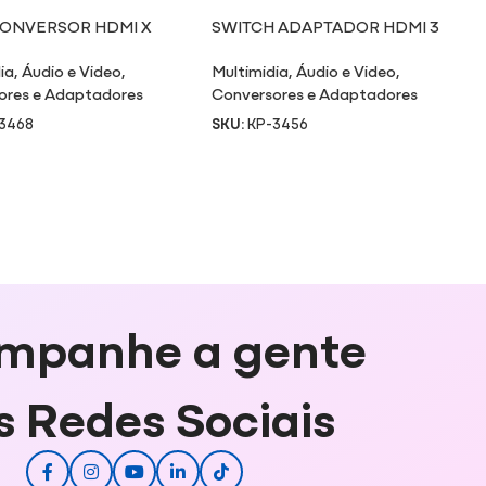
ONVERSOR HDMI X
SWITCH ADAPTADOR HDMI 3
ENTRADAS X 1 SAÍDA 3456
ia
,
Áudio e Video
,
Multimidia
,
Áudio e Video
,
ores e Adaptadores
Conversores e Adaptadores
3468
SKU:
KP-3456
mpanhe a gente
s Redes Sociais