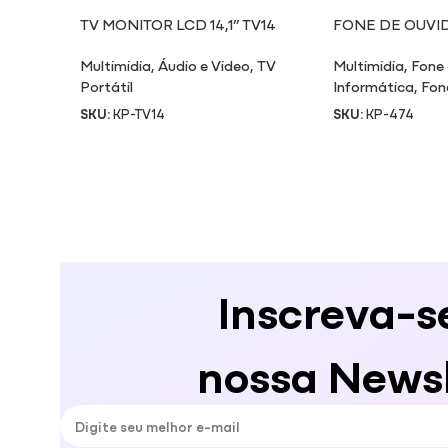
TV MONITOR LCD 14,1” TV14
FONE DE OUVI
Multimidia
,
Áudio e Video
,
TV
Multimidia
,
Fone
Portátil
Informática
,
Fon
SKU:
KP-TV14
SKU:
KP-474
Inscreva-s
nossa Newsl