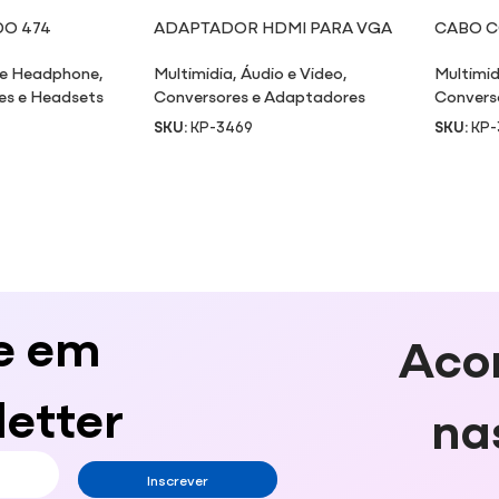
DO 474
ADAPTADOR HDMI PARA VGA
CABO C
COM CONVERSOR DE ÁUDIO
VGA
 e Headphone
,
Multimidia
,
Áudio e Video
,
Multimid
es e Headsets
Conversores e Adaptadores
Convers
SKU:
KP-3469
SKU:
KP-
e em
Aco
etter
na
Inscrever