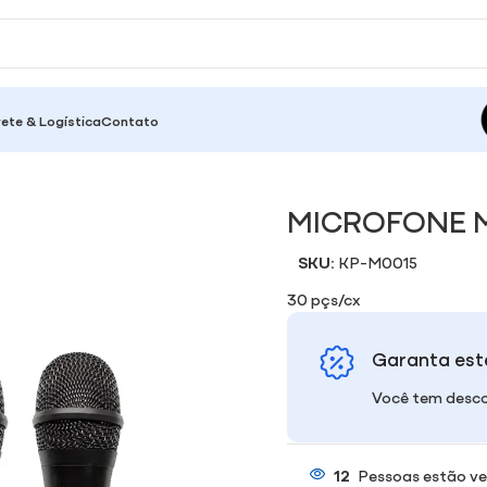
rete & Logística
Contato
MICROFONE 
SKU:
KP-M0015
30 pçs/cx
Garanta est
Você tem desco
12
Pessoas estão ve