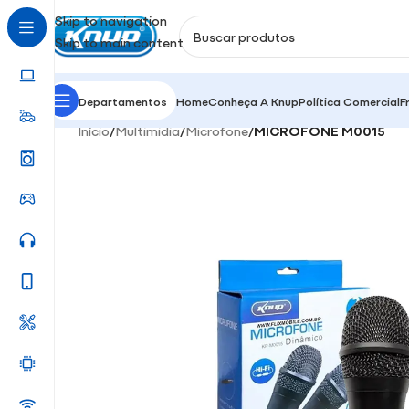
Skip to navigation
Skip to main content
Departamentos
Home
Conheça A Knup
Política Comercial
F
Início
/
Multimidia
/
Microfone
/
MICROFONE M0015