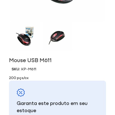
Mouse USB M611
SKU:
KP-M611
200 pçs/cx
Garanta este produto em seu
estoque