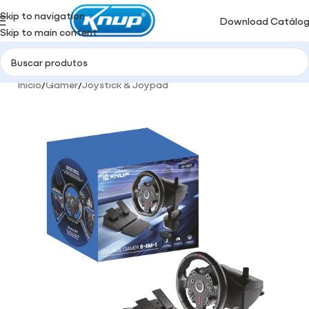
Skip to navigation
Download Catálo
Skip to main content
Início
/
Gamer
/
Joystick & Joypad