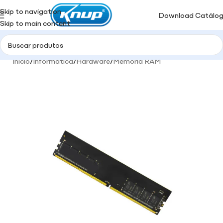
Skip to navigation
Download Catálo
Skip to main content
Início
/
Informática
/
Hardware
/
Memória RAM