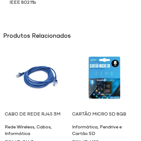
IEEE 802.11b
Produtos Relacionados
CABO DE REDE RJ45 3M
CARTÃO MICRO SD 8GB
M08
Rede Wireless
,
Cabos
,
Informática
,
Pendrive e
Informática
Cartão SD