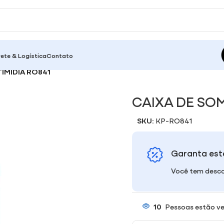
rete & Logística
Contato
IMÍDIA RO841
CAIXA DE SOM
SKU:
KP-RO841
Garanta est
Você tem desco
10
Pessoas estão ve