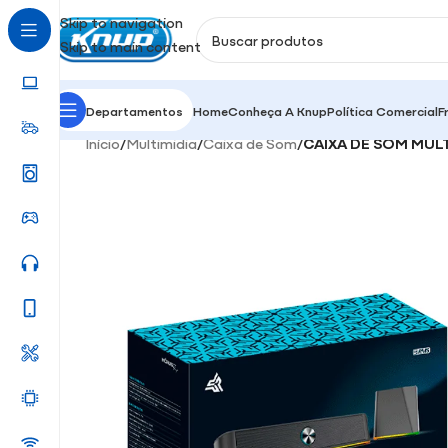
Skip to navigation
Skip to main content
Departamentos
Home
Conheça A Knup
Política Comercial
F
Início
/
Multimidia
/
Caixa de Som
/
CAIXA DE SOM MULT