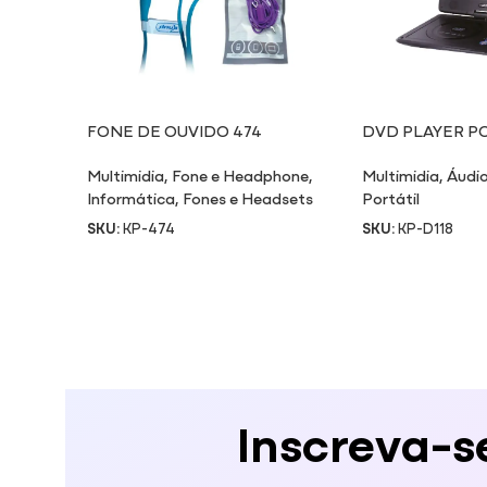
FONE DE OUVIDO 474
DVD PLAYER PO
Multimidia
,
Fone e Headphone
,
Multimidia
,
Áudio
Informática
,
Fones e Headsets
Portátil
SKU:
KP-474
SKU:
KP-D118
Inscreva-s