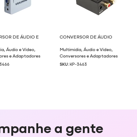
SOR DE ÁUDIO E
CONVERSOR DE ÁUDIO
VGA X HDMI
DIGITAL PARA ANALÓGICO
ia
,
Áudio e Video
,
Multimidia
,
Áudio e Video
,
ores e Adaptadores
Conversores e Adaptadores
3466
SKU:
KP-3463
mpanhe a gente