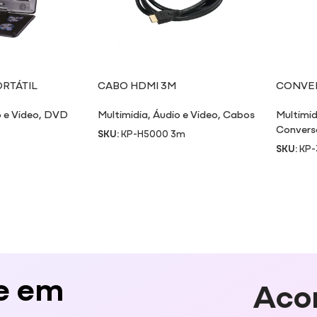
RTÁTIL
CABO HDMI 3M
CONVER
VÍDEO 
 e Video
,
DVD
Multimidia
,
Áudio e Video
,
Cabos
Multimid
Convers
SKU:
KP-H5000 3m
SKU:
KP-
e em
Aco