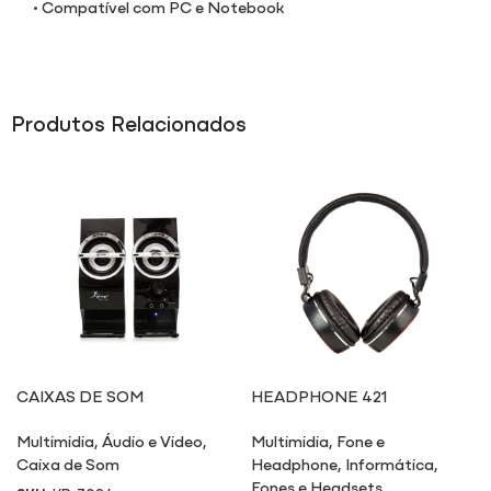
• Compatível com PC e Notebook
Produtos Relacionados
CAIXAS DE SOM
HEADPHONE 421
MULTIMÍDIA 7024
Multimidia
,
Áudio e Video
,
Multimidia
,
Fone e
Caixa de Som
Headphone
,
Informática
,
Fones e Headsets