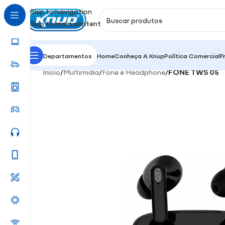
Skip to navigation
Skip to main content
Departamentos
Home
Conheça A Knup
Política Comercial
F
Início
/
Multimidia
/
Fone e Headphone
/
FONE TWS 05