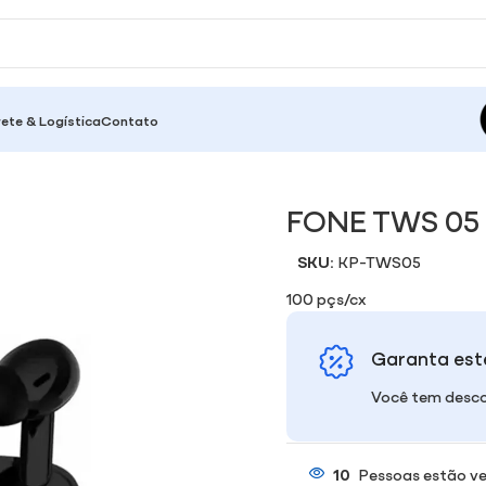
rete & Logística
Contato
FONE TWS 05
SKU:
KP-TWS05
100 pçs/cx
Garanta est
Você tem desco
10
Pessoas estão ve