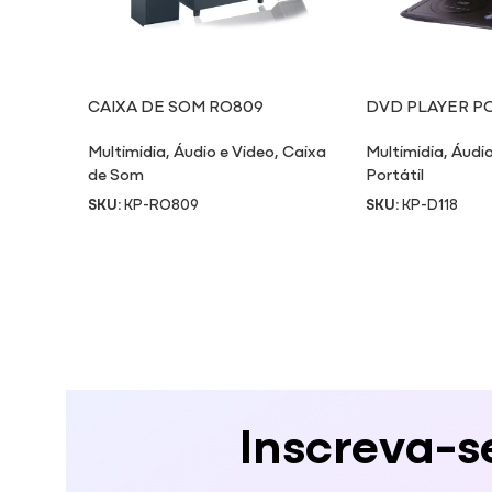
CAIXA DE SOM RO809
DVD PLAYER PO
Multimidia
,
Áudio e Video
,
Caixa
Multimidia
,
Áudio
de Som
Portátil
SKU:
KP-RO809
SKU:
KP-D118
Inscreva-s