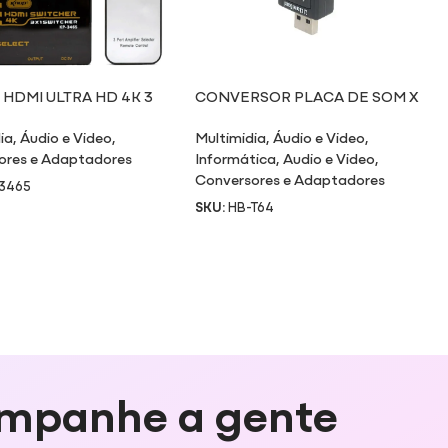
 HDMI ULTRA HD 4K 3
CONVERSOR PLACA DE SOM X
S / 1 SAÍDA
USB
ia
,
Áudio e Video
,
Multimidia
,
Áudio e Video
,
ores e Adaptadores
Informática
,
Audio e Video
,
Conversores e Adaptadores
3465
SKU:
HB-T64
mpanhe a gente