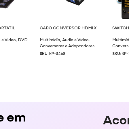
RTÁTIL
CABO CONVERSOR HDMI X
SWITCH
VGA
ENTRADA
 e Video
,
DVD
Multimidia
,
Áudio e Video
,
Multimid
Conversores e Adaptadores
Convers
SKU:
KP-3468
SKU:
KP-
e em
Aco