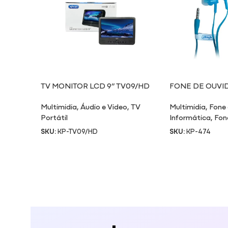
TV MONITOR LCD 9” TV09/HD
FONE DE OUVI
Multimidia
,
Áudio e Video
,
TV
Multimidia
,
Fone
Portátil
Informática
,
Fon
SKU:
KP-TV09/HD
SKU:
KP-474