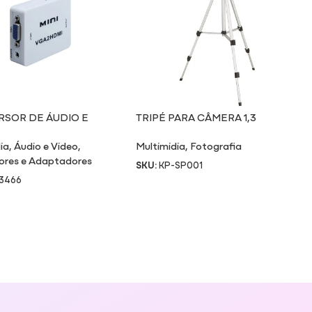
SOR DE ÁUDIO E
TRIPÉ PARA CÂMERA 1,3
VGA X HDMI
METROS
ia
,
Áudio e Video
,
Multimidia
,
Fotografia
ores e Adaptadores
SKU:
KP-SP001
3466