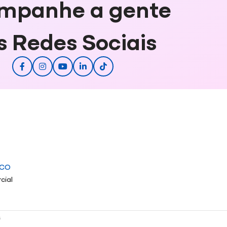
mpanhe a gente
s Redes Sociais
ICO
cial
s