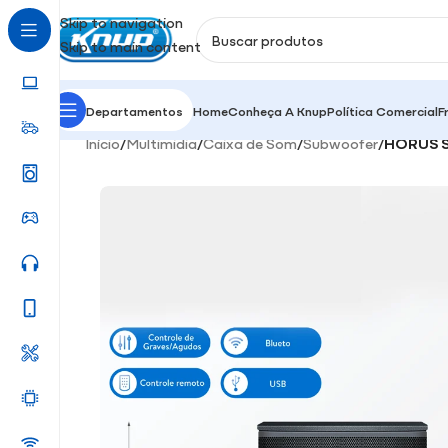
Skip to navigation
Skip to main content
Departamentos
Home
Conheça A Knup
Política Comercial
F
Início
/
Multimidia
/
Caixa de Som
/
Subwoofer
/
HÓRUS 