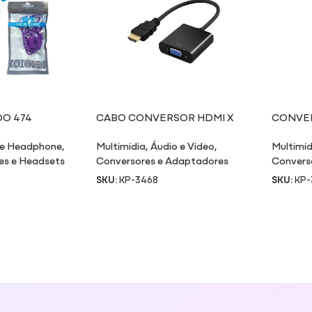
DO 474
CABO CONVERSOR HDMI X
CONVER
VGA
VÍDEO 
 e Headphone
,
Multimidia
,
Áudio e Video
,
Multimid
es e Headsets
Conversores e Adaptadores
Convers
SKU:
KP-3468
SKU:
KP-