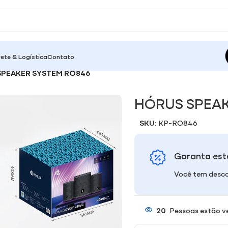
rete & Logística
Contato
SPEAKER SYSTEM RO846
HÓRUS SPEAK
SKU:
KP-RO846
Garanta est
Você tem desco
20
Pessoas estão v